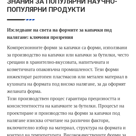
ЗНАНИЯ ЗА ПОПУЛЯРНИ НАУЧНО-
ПОПУЛЯРНИ ПРОДУКТИ
Изследване на света на формите за капачки под
налягане: ключови прозрения
Компресионните форми за капачки са форми, използвани
за производство на капачки или капачки за бутилки, често
срещани в хранително-вкусовата, напитъчната и
козметичната опаковъчна промишленост. Тези форми
инжектират разтопен пластмасов или метален материал в
кухината на формата под високо налягане, за да оформят
желаната форма.
Този производствен процес гарантира прецизността и
консистентността на капачките за бутилки. Процесът на
проектиране и производство на форми за капачки под
налягане изисква отчитане на различни фактори,
включително избор на материал, структура на формата и
контрол на температурата. Висококачествените форми за