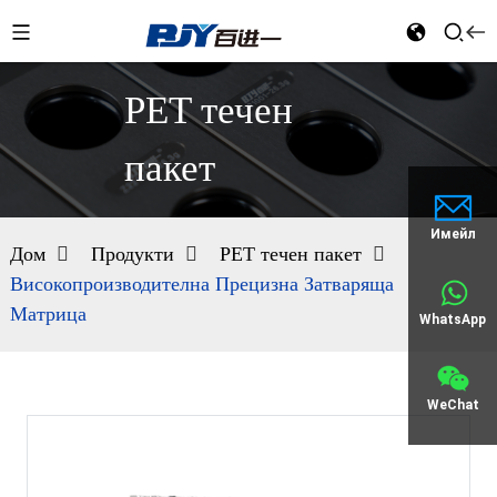
PET течен
пакет
Имейл
Дом
Продукти
PET течен пакет
Високопроизводителна Прецизна Затваряща
Матрица
WhatsApp
WeChat