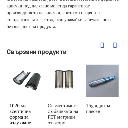
капачки под налягане могат да гарантират
производството на капачки, които отговарят на
стандартите за качество, осигурявайки запечатване и
безопасност на продукта.
Свързани продукти
1020 мл
Съвместимост
15g ядро ​​за
5
асептична
с обвивката на
плесен
з
форма за
PET матрици
издухване
от второ