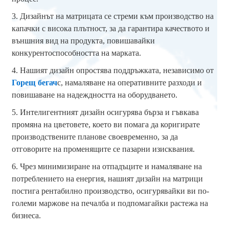
3. Дизайнът на матрицата се стреми към производство на
капачки с висока плътност, за да гарантира качеството и
външния вид на продукта, повишавайки
конкурентоспособността на марката.
4. Нашият дизайн опростява поддръжката, независимо от
Горещ бегач
с, намаляване на оперативните разходи и
повишаване на надеждността на оборудването.
5. Интелигентният дизайн осигурява бърза и гъвкава
промяна на цветовете, което ви помага да коригирате
производствените планове своевременно, за да
отговорите на променящите се пазарни изисквания.
6. Чрез минимизиране на отпадъците и намаляване на
потреблението на енергия, нашият дизайн на матрици
постига рентабилно производство, осигурявайки ви по-
големи маржове на печалба и подпомагайки растежа на
бизнеса.