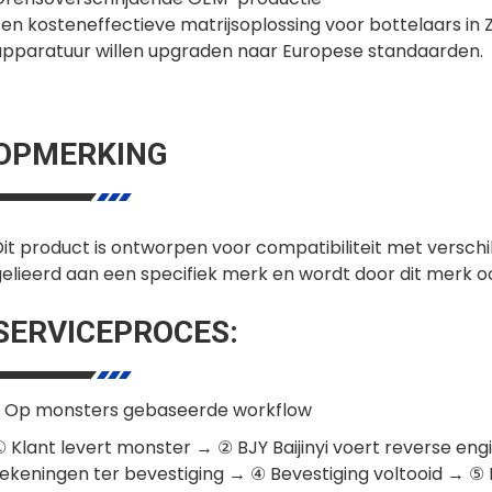
en kosteneffectieve matrijsoplossing voor bottelaars in Z
apparatuur willen upgraden naar Europese standaarden.
OPMERKING
it product is ontworpen voor compatibiliteit met verschi
gelieerd aan een specifiek merk en wordt door dit merk o
SERVICEPROCES:
1. Op monsters gebaseerde workflow
 Klant levert monster → ② BJY Baijinyi voert reverse eng
tekeningen ter bevestiging → ④ Bevestiging voltooid → ⑤ 