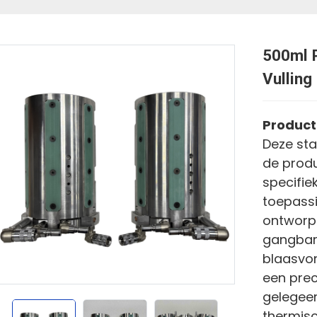
500ml 
Vulling
Product
Deze sta
de produ
specifie
toepassi
ontworpe
gangbar
blaasvor
een prec
gelegee
thermisc