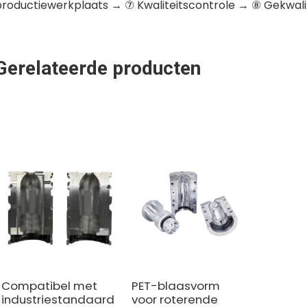
productiewerkplaats → ⑦ Kwaliteitscontrole → ⑧ Gekwali
Gerelateerde producten
Compatibel met
PET-blaasvorm
industriestandaard
voor roterende