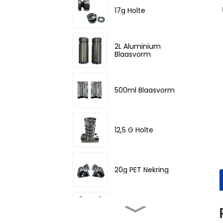
17g Holte
2L Aluminium
Blaasvorm
500ml Blaasvorm
12,5 G Holte
20g PET Nekring
500ML Blaasvorm