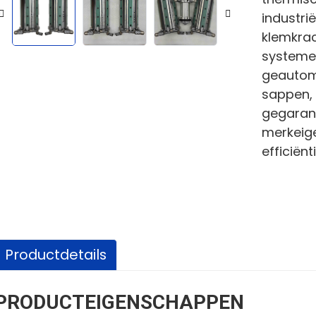
industri
klemkrac
systemen
geautoma
sappen, 
gegarand
merkeige
efficiënt
Productdetails
PRODUCTEIGENSCHAPPEN