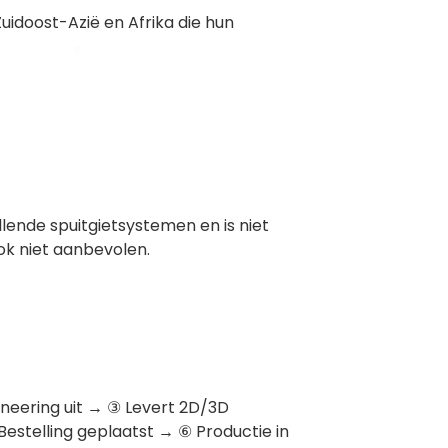
uidoost-Azië en Afrika die hun
llende spuitgietsystemen en is niet
ok niet aanbevolen.
ineering uit → ③ Levert 2D/3D
Bestelling geplaatst → ⑥ Productie in