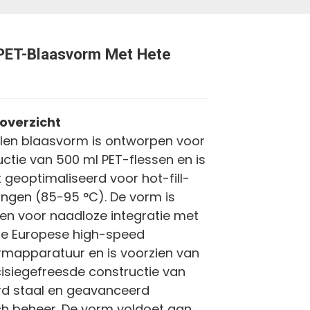
PET-Blaasvorm Met Hete
overzicht
len blaasvorm is ontworpen voor
ctie van 500 ml PET-flessen en is
k geoptimaliseerd voor hot-fill-
ngen (85-95 °C). De vorm is
n voor naadloze integratie met
e Europese high-speed
mapparatuur en is voorzien van
isiegefreesde constructie van
rd staal en geavanceerd
h beheer. De vorm voldoet aan