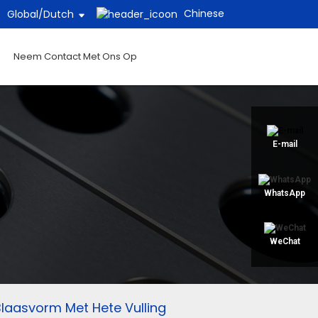
Chinese
Global/
Dutch
Neem Contact Met Ons Op
E-mail
WhatsApp
WeChat
laasvorm Met Hete Vulling