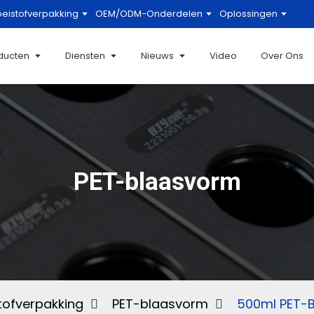
oeistofverpakking
OEM/ODM-Onderdelen
Oplossingen
ducten
Diensten
Nieuws
Video
Over Ons
PET-blaasvorm
tofverpakking
PET-blaasvorm
500ml PET-B