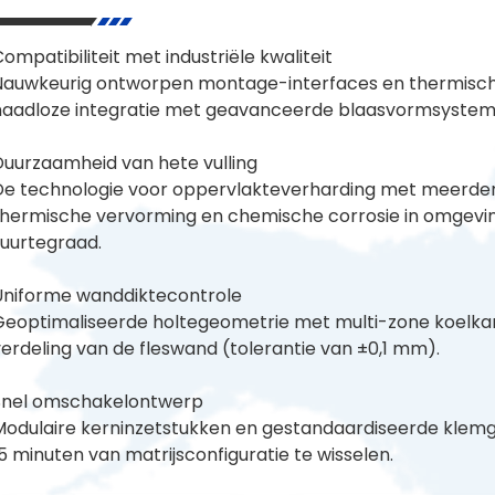
ompatibiliteit met industriële kwaliteit
Nauwkeurig ontworpen montage-interfaces en thermische
naadloze integratie met geavanceerde blaasvormsystem
Duurzaamheid van hete vulling
De technologie voor oppervlakteverharding met meerder
thermische vervorming en chemische corrosie in omgev
zuurtegraad.
Uniforme wanddiktecontrole
Geoptimaliseerde holtegeometrie met multi-zone koelkan
erdeling van de fleswand (tolerantie van ±0,1 mm).
Snel omschakelontwerp
Modulaire kerninzetstukken en gestandaardiseerde klem
5 minuten van matrijsconfiguratie te wisselen.