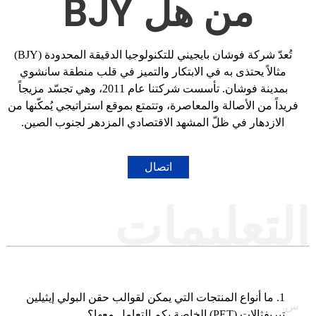
من
هل BJY
تُعدّ شركة فوشان بايجيني للتكنولوجيا الدقيقة المحدودة (BJY)
مثالاً يحتذى به في الابتكار والتميز في قلب منطقة سانشوي
بمدينة فوشان. تأسست شركتنا عام 2011، وهي تجسّد مزيجاً
فريداً من الأصالة والمعاصرة، وتتمتع بموقع استراتيجي يُمكّنها من
الازدهار في ظلّ المشهد الاقتصادي المزدهر لجنوب الصين.
اتصال
التعليمات
1. ما أنواع المنتجات التي يمكن لقوالب حقن البولي إيثيلين
س.
تيريفثالات (PET) الخاصة بكم التعامل معها؟