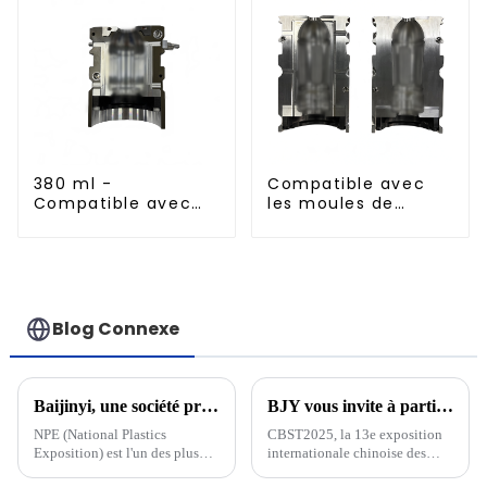
380 ml -
Compatible avec
Compatible avec
les moules de
les moules de
soufflage à
soufflage en
remplissage à
aluminium importés
chaud standard de
500 ml
Blog Connexe
Baijinyi, une société professionnelle du secteur des emballages liquides PET, a annoncé sa participation au prochain salon NPE2024 The Plastics Show aux États-Unis.
BJY vous invite à participer au 13e Salon international des technologies de l'industrie des boissons de Chine CBST2025 !
NPE (National Plastics
CBST2025, la 13e exposition
Exposition) est l'un des plus
internationale chinoise des
grands salons professionnels de
sciences et technologies de