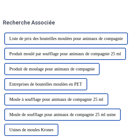
l'industrie du plastique aux
l'industrie des boissons, sera
États-Unis. Il offre aux
inaugurée en grande pompe du
entreprises une plateforme pour
5 au 7 mars ; l'événement
présenter leurs produits et
industriel a la gloire, des gens
Recherche Associée
services.
de tous les horizons se sont
rassemblés...
Liste de prix des bouteilles moulées pour animaux de compagnie
Produit moulé par soufflage pour animaux de compagnie 25 ml
Produit de moulage pour animaux de compagnie
Entreprises de bouteilles moulées en PET
Moule à soufflage pour animaux de compagnie 25 ml
Moule de soufflage pour animaux de compagnie 25 ml usine
Usines de moules Krones