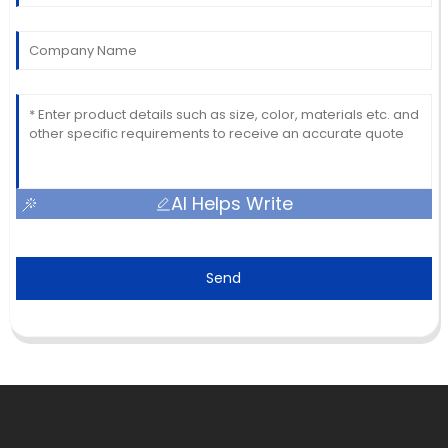
AI Helps Write
Send