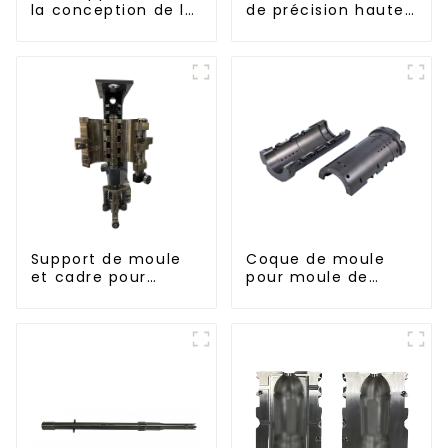
la conception de la
de précision haute
bouteille :
performance
exploration de
solutions
innovantes
Support de moule
Coque de moule
et cadre pour
pour moule de
moule de soufflage
soufflage PET
rotatif