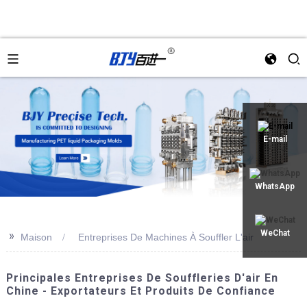
an
E-mail
WhatsApp
>>
WeChat
Maison
Entreprises De Machines À Souffler L'air
Principales Entreprises De Souffleries D'air En
Chine - Exportateurs Et Produits De Confiance