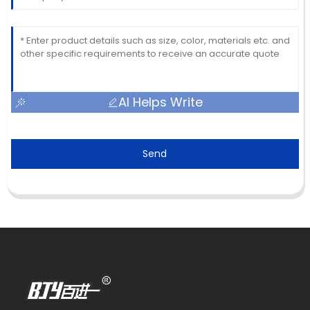
AI Helps Write
Send