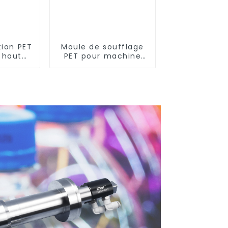
tion PET
Moule de soufflage
n haute
PET pour machine
nce
rotative