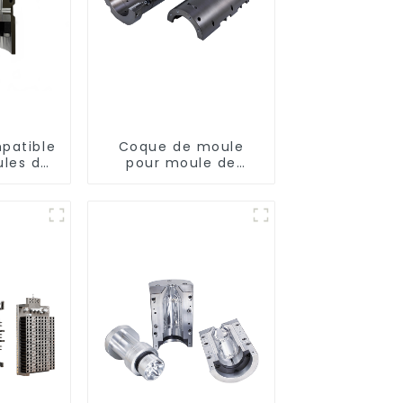
patible
Coque de moule
ules de
pour moule de
e en
soufflage PET
mportés