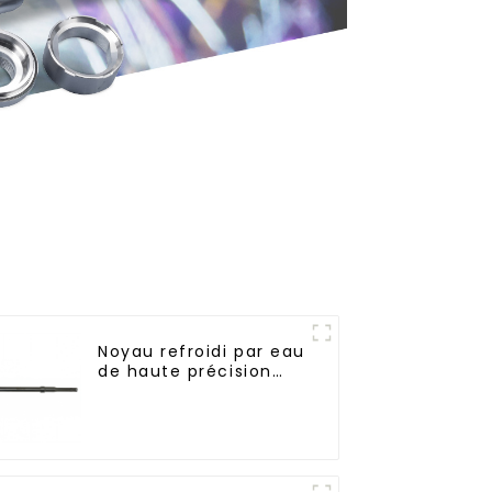
Noyau refroidi par eau
de haute précision
pour moule de
préforme de bouteille
en PET