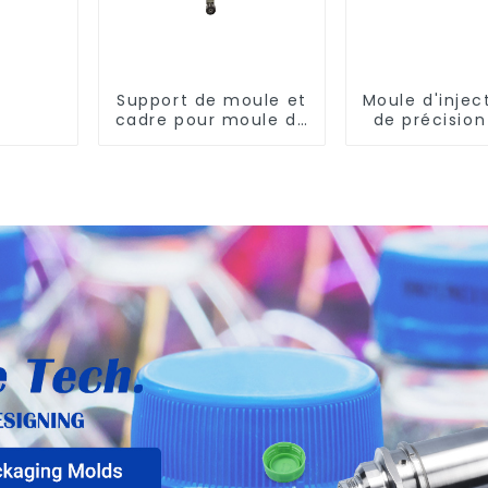
Support de moule et
Moule d'injec
cadre pour moule de
de précisio
soufflage rotatif
performa