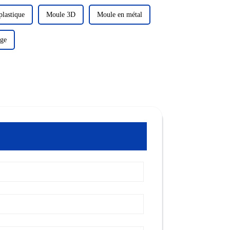
plastique
Moule 3D
Moule en métal
age