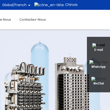
Chinois
Global/
French
De Nous
Contactez-Nous
E-mail
WhatsApp
WeChat