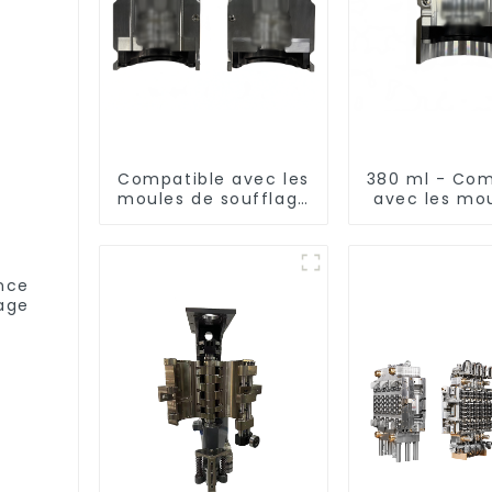
Compatible avec les
380 ml - Com
moules de soufflage
avec les mo
à remplissage à
soufflag
chaud standard de
aluminium i
500 ml
nce
age