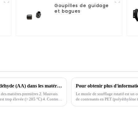
Goupilles de guidage
t
et bagues
Comment traiter les niveaux élevés d'acétaldéhyde (AA) dans les matériaux PET
s des matières premières 2. Mauvais
Le moule de soufflage rotatif est un 
est trop élevée (> 285 °C) 4. Contre-
de contenants en PET (polyéthylène t
trop long
révolutionné le secteur du PET.