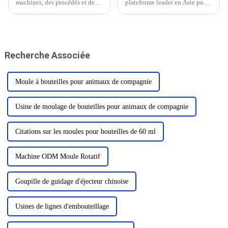
machines, des procédés et des
plateforme leader en Asie pour
matériaux pour le secteur des
l'industrie de l'emballage et de
plastiques et du caoutchouc
la transformation. Le salon
s'annonce comme un
offre un aperçu complet des
événement marquant dans
dernières solutions
l'industrie, présentant les
d'emballage, machines,
Recherche Associée
dernières innovations et
matériaux et technologies.
technologies...
Moule à bouteilles pour animaux de compagnie
Usine de moulage de bouteilles pour animaux de compagnie
Citations sur les moules pour bouteilles de 60 ml
Machine ODM Moule Rotatif
Goupille de guidage d'éjecteur chinoise
Usines de lignes d'embouteillage