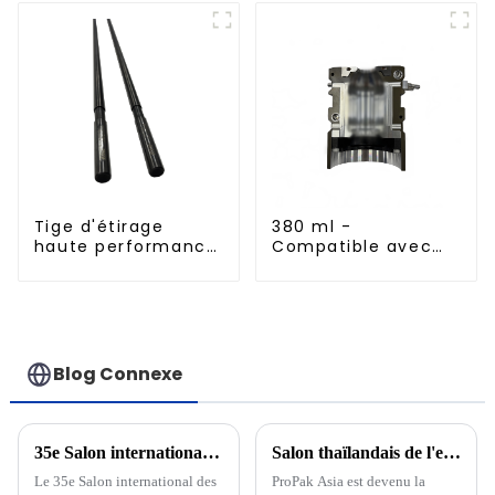
Tige d'étirage
380 ml -
haute performance
Compatible avec
pour machine
les moules de
d'étirage-soufflage
soufflage en
aluminium importés
Blog Connexe
35e Salon international des machines, des procédés et des matériaux pour le plastique et le caoutchouc
Salon thaïlandais de l'emballage ProPak Asia 2023
Le 35e Salon international des
ProPak Asia est devenu la