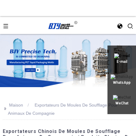
an
E-mail
WhatsApp
WeChat
Maison
Exportateurs De Moules De Soufflage Pour
>>
Animaux De Compagnie
Exportateurs Chinois De Moules De Soufflage