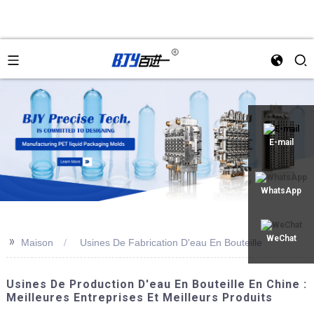
an
E-mail
WhatsApp
>>
WeChat
Maison
Usines De Fabrication D'eau En Bouteille
Usines De Production D'eau En Bouteille En Chine :
Meilleures Entreprises Et Meilleurs Produits