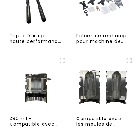
Tige d'étirage
Pièces de rechange
haute performance
pour machine de
pour machine
remplissage
d'étirage-soufflage
380 ml -
Compatible avec
Compatible avec
les moules de
les moules de
soufflage à
soufflage en
remplissage à