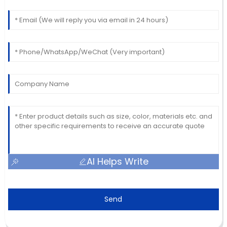
AI Helps Write
Send