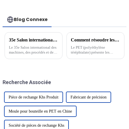
aluminium importés
chaud standard de
500 ml
Blog Connexe
35e Salon international des machines, des procédés et des matériaux pour le plastique et le caoutchouc
Comment résoudre les problèmes rencontrés lors du moulage de préformes PET
Le 35e Salon international des
Le PET (polyéthylène
machines, des procédés et des
téréphtalate) présente les
matériaux pour le secteur des
caractéristiques de résistance à
plastiques et du caoutchouc
l'usure, de haute cristallinité, de
s'annonce comme un
bonne étanchéité, etc., et est
événement marquant dans
largement utilisé, et constitue
l'industrie, présentant les
la matière première idéale pour
Recherche Associée
dernières innovations et
l'industrie de l'emballage de
technologies...
liquides...
Pièce de rechange Khs Produit
Fabricant de précision
Moule pour bouteille en PET en Chine
Société de pièces de rechange Khs