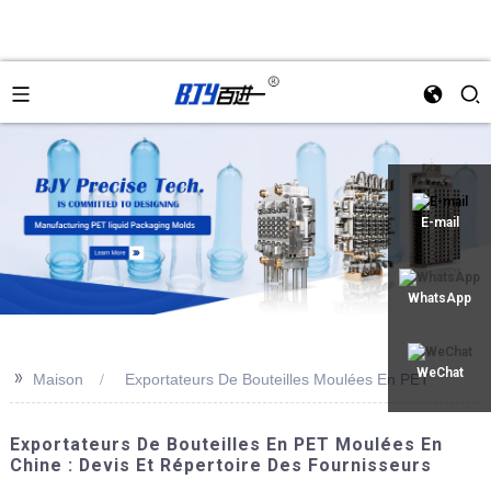
an
E-mail
WhatsApp
>>
WeChat
Maison
Exportateurs De Bouteilles Moulées En PET
Exportateurs De Bouteilles En PET Moulées En
Chine : Devis Et Répertoire Des Fournisseurs