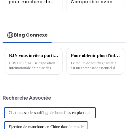
pour machine de
Compatible avec
remplissage
les moules de
soufflage en
aluminium importés
Blog Connexe
BJY vous invite à participer au 13e Salon international des technologies de l'industrie des boissons de Chine CBST2025 !
Pour obtenir plus d'informations sur le moule de soufflage PET et le mouleur de soufflage rotatif
CBST2025, la 13e exposition
Le moule de soufflage rotatif
internationale chinoise des
est un composant essentiel de
sciences et technologies de
la production de bouteilles et
l'industrie des boissons, sera
de contenants en PET
inaugurée en grande pompe du
(polyéthylène téréphtalate).
5 au 7 mars ; l'événement
Cette technologie innovante a
industriel a la gloire, des gens
révolutionné le secteur du PET.
Recherche Associée
de tous les horizons se sont
rassemblés...
Citations sur le soufflage de bouteilles en plastique
Éjection de manchons en Chine dans le moule