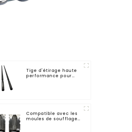
Tige d'étirage haute
performance pour
machine d'étirage-
soufflage
Compatible avec les
moules de soufflage
à remplissage à
chaud standard de