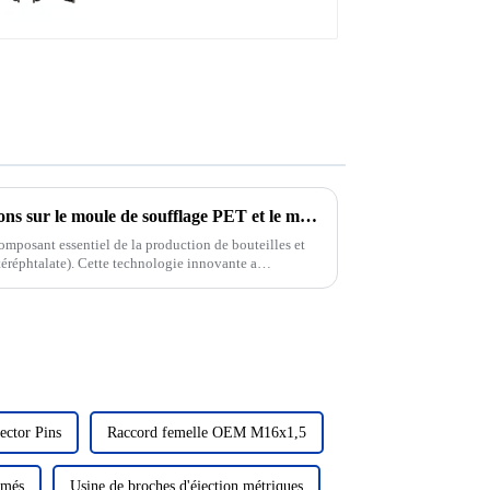
500 ml
Pour obtenir plus d'informations sur le moule de soufflage PET et le mouleur de soufflage rotatif
composant essentiel de la production de bouteilles et
éréphtalate). Cette technologie innovante a
ector Pins
Raccord femelle OEM M16x1,5
rmés
Usine de broches d'éjection métriques