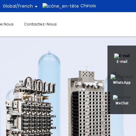
Chinois
Global/
French
De Nous
Contactez-Nous
E-mail
WhatsApp
WeChat