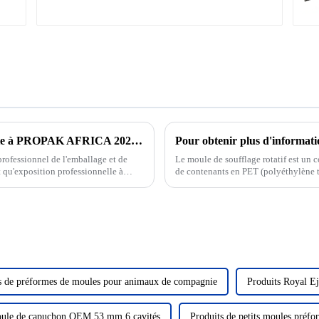
Nous vous attendons pour nous rendre visite à PROPAK AFRICA 2025 en Afrique du Sud
rofessionnel de l'emballage et de
Le moule de soufflage rotatif est un 
 qu'exposition professionnelle à
de contenants en PET (polyéthylène t
sion et des plastiques...
révolutionné le secteur du PET.
s de préformes de moules pour animaux de compagnie
Produits Royal Ej
ule de capuchon OEM 53 mm 6 cavités
Produits de petits moules préfo