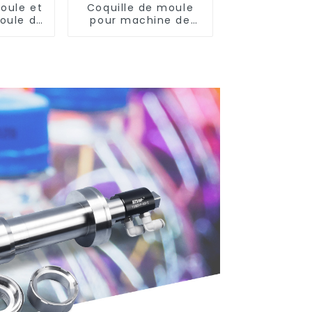
oule et
Coquille de moule
oule de
pour machine de
otatif
soufflage Krones