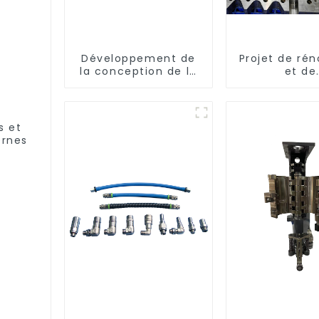
Développement de
Projet de rén
la conception de la
et de
bouteille :
réaménagem
exploration de
embellir v
solutions innovantes
espac
s et
ernes