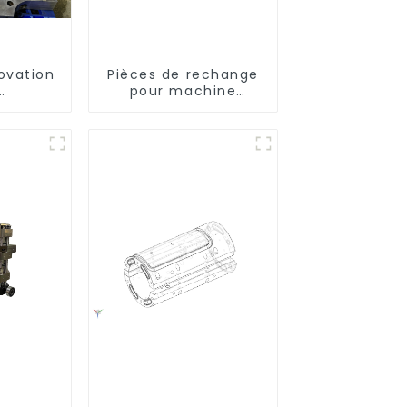
ovation
Pièces de rechange
pour machine
ent :
d'injection
otre
e