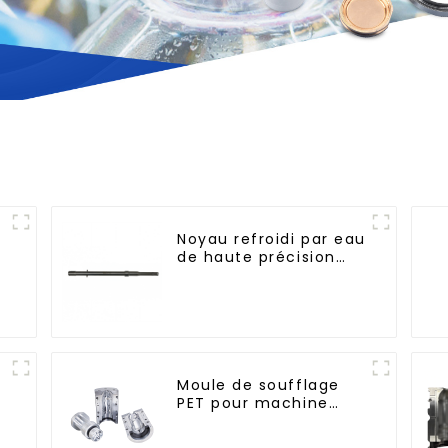
Noyau refroidi par eau
de haute précision
pour moule de
préforme de bouteille
en PET
Moule de soufflage
PET pour machine
rotative