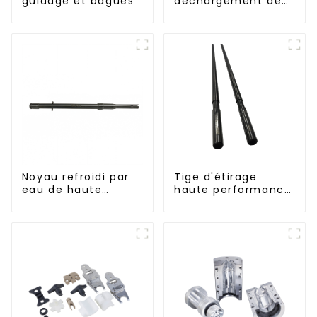
guidage et bagues
déchargement de
bouteilles
Noyau refroidi par
Tige d'étirage
eau de haute
haute performance
précision pour
pour machine
moule de préforme
d'étirage-soufflage
de bouteille en PET