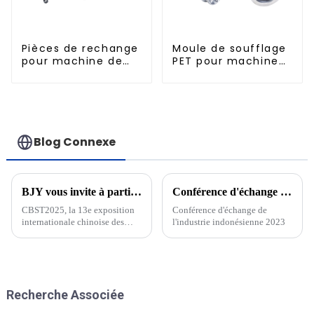
Pièces de rechange
Moule de soufflage
pour machine de
PET pour machine
remplissage
rotative
Blog Connexe
BJY vous invite à participer au 13e Salon international des technologies de l'industrie des boissons de Chine CBST2025 !
Conférence d'échange de l'industrie indonésienne 2023
CBST2025, la 13e exposition
Conférence d'échange de
internationale chinoise des
l'industrie indonésienne 2023
sciences et technologies de
l'industrie des boissons, sera
inaugurée en grande pompe du
5 au 7 mars ; l'événement
industriel a la gloire, des gens
Recherche Associée
de tous les horizons se sont
rassemblés...