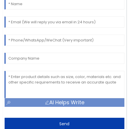
AI Helps Write
Send