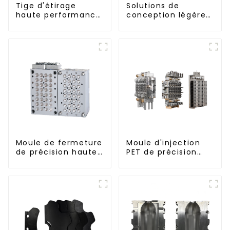
Tige d'étirage
Solutions de
haute performance
conception légères
pour machine
et efficaces pour
d'étirage-soufflage
les besoins
modernes
Moule de fermeture
Moule d'injection
de précision haute
PET de précision
performance
haute performance