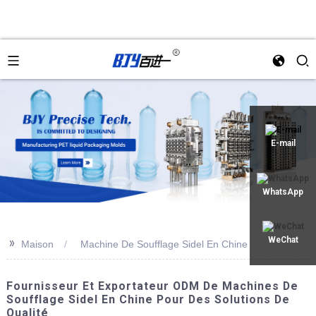
an
E-mail
WhatsApp
>>
WeChat
Maison
Machine De Soufflage Sidel En Chine
Fournisseur Et Exportateur ODM De Machines De
Soufflage Sidel En Chine Pour Des Solutions De
Qualité