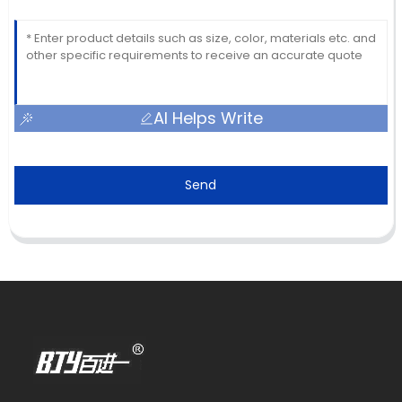
AI Helps Write
Send