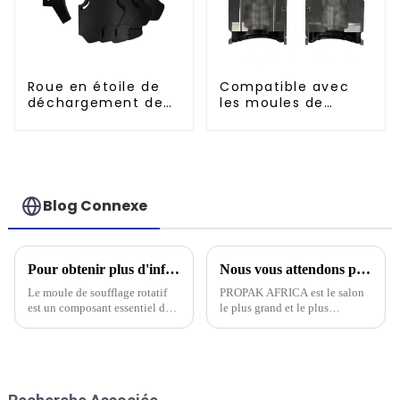
Roue en étoile de
Compatible avec
déchargement de
les moules de
bouteilles
soufflage à
remplissage à
chaud standard de
500 ml
Blog Connexe
Pour obtenir plus d'informations sur le moule de soufflage PET et le mouleur de soufflage rotatif
Nous vous attendons pour nous rendre visite à PROPAK AFRICA 2025 en Afrique du Sud
Le moule de soufflage rotatif
PROPAK AFRICA est le salon
est un composant essentiel de
le plus grand et le plus
la production de bouteilles et
professionnel de l'emballage et
de contenants en PET
de l'impression en Afrique du
(polyéthylène téréphtalate).
Sud, fondé en 1995. En tant
Cette technologie innovante a
qu'exposition professionnelle à
révolutionné le secteur du PET.
grande échelle de l'industrie de
l'emballage, de l'impression et