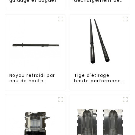
guidage et bagues
déchargement de
bouteilles
Noyau refroidi par
Tige d'étirage
eau de haute
haute performance
précision pour
pour machine
moule de préforme
d'étirage-soufflage
de bouteille en PET