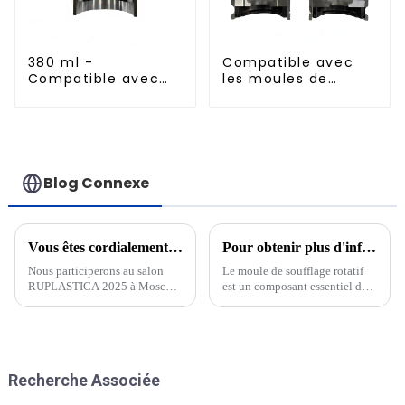
380 ml -
Compatible avec
Compatible avec
les moules de
les moules de
soufflage à
soufflage en
remplissage à
aluminium importés
chaud standard de
500 ml
Blog Connexe
Vous êtes cordialement invité à assister à RUPLASTICA à Moscou, Russie, du 21 au 24 janvier 2025 !
Pour obtenir plus d'informations sur le moule de soufflage PET et le mouleur de soufflage rotatif
Nous participerons au salon
Le moule de soufflage rotatif
RUPLASTICA 2025 à Moscou,
est un composant essentiel de
en Russie, du 21 au 24 janvier.
la production de bouteilles et
de contenants en PET
(polyéthylène téréphtalate).
Cette technologie innovante a
révolutionné le secteur du PET.
Recherche Associée