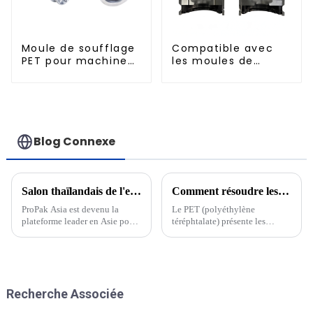
Moule de soufflage
Compatible avec
PET pour machine
les moules de
rotative
soufflage à
remplissage à
chaud standard de
500 ml
Blog Connexe
Salon thaïlandais de l'emballage ProPak Asia 2023
Comment résoudre les problèmes rencontrés lors du moulage de préformes PET
ProPak Asia est devenu la
Le PET (polyéthylène
plateforme leader en Asie pour
téréphtalate) présente les
l'industrie de l'emballage et de
caractéristiques de résistance à
la transformation. Le salon
l'usure, de haute cristallinité, de
offre un aperçu complet des
bonne étanchéité, etc., et est
dernières solutions
largement utilisé, et constitue
d'emballage, machines,
la matière première idéale pour
Recherche Associée
matériaux et technologies.
l'industrie de l'emballage de
liquides...