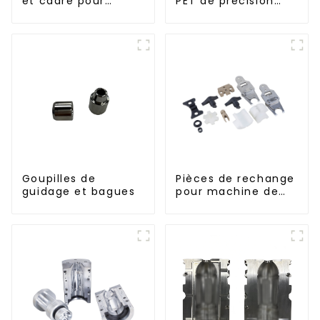
et cadre pour
PET de précision
moule de soufflage
haute performance
rotatif
Goupilles de
Pièces de rechange
guidage et bagues
pour machine de
remplissage