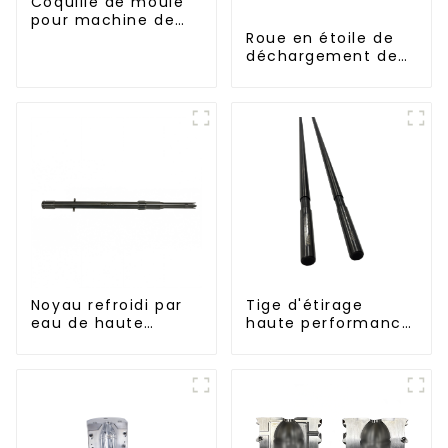
Coquille de moule
pour machine de
soufflage Krones
Roue en étoile de
déchargement de
bouteilles
Noyau refroidi par
Tige d'étirage
eau de haute
haute performance
précision pour
pour machine
moule de préforme
d'étirage-soufflage
de bouteille en PET