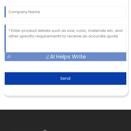
AI Helps Write
Send