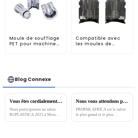
Moule de soufflage
Compatible avec
PET pour machine
les moules de
rotative
soufflage à
remplissage à
chaud standard de
500 ml
Blog Connexe
Vous êtes cordialement invité à assister à RUPLASTICA à Moscou, Russie, du 21 au 24 janvier 2025 !
Nous vous attendons pour nous rendre visite à PROPAK AFRICA 2025 en Afrique du Sud
Nous participerons au salon
PROPAK AFRICA est le salon
RUPLASTICA 2025 à Moscou,
le plus grand et le plus
en Russie, du 21 au 24 janvier.
professionnel de l'emballage et
de l'impression en Afrique du
Sud, fondé en 1995. En tant
qu'exposition professionnelle à