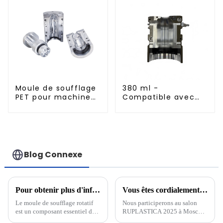
Moule de soufflage
380 ml -
PET pour machine
Compatible avec
rotative
les moules de
soufflage en
aluminium importés
Blog Connexe
Pour obtenir plus d'informations sur le moule de soufflage PET et le mouleur de soufflage rotatif
Vous êtes cordialement invité à assister à RUPLASTICA à Moscou, Russie, du 21 au 24 janvier 2025 !
Le moule de soufflage rotatif
Nous participerons au salon
est un composant essentiel de
RUPLASTICA 2025 à Moscou,
la production de bouteilles et
en Russie, du 21 au 24 janvier.