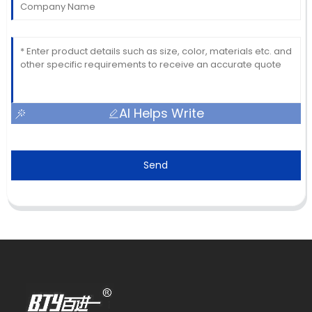
AI Helps Write
Send