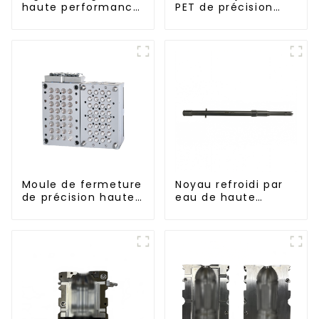
haute performance
PET de précision
pour machine
haute performance
d'étirage-soufflage
Moule de fermeture
Noyau refroidi par
de précision haute
eau de haute
performance
précision pour
moule de préforme
de bouteille en PET