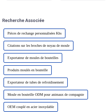
l'industrie des boissons, sera
inaugurée en grande pompe du
5 au 7 mars ; l'événement
industriel a la gloire, des gens
Recherche Associée
de tous les horizons se sont
rassemblés...
Pièces de rechange personnalisées Khs
Citations sur les broches de noyau de moule
Exportateur de moules de bouteilles
Produits moulés en bouteille
Exportateur de tubes de refroidissement
Moule en bouteille ODM pour animaux de compagnie
OEM couplé en acier inoxydable