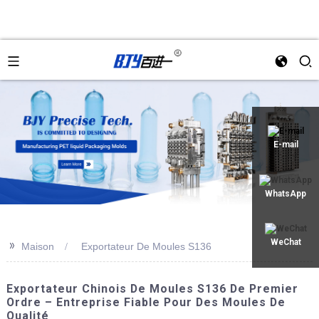
an
E-mail
WhatsApp
>>
WeChat
Maison
Exportateur De Moules S136
Exportateur Chinois De Moules S136 De Premier
Ordre – Entreprise Fiable Pour Des Moules De
Qualité