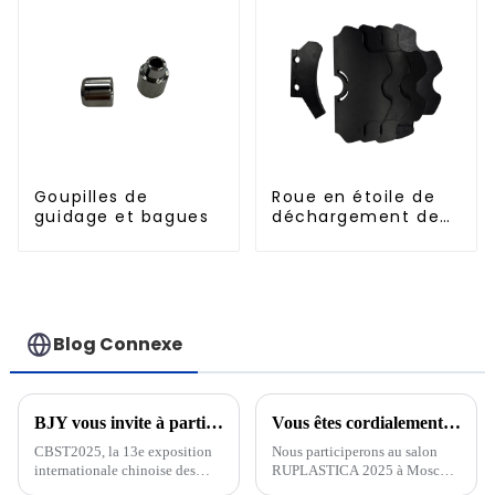
Goupilles de
Roue en étoile de
guidage et bagues
déchargement de
bouteilles
Blog Connexe
BJY vous invite à participer au 13e Salon international des technologies de l'industrie des boissons de Chine CBST2025 !
Vous êtes cordialement invité à assister à RUPLASTICA à Moscou, Russie, du 21 au 24 janvier 2025 !
CBST2025, la 13e exposition
Nous participerons au salon
internationale chinoise des
RUPLASTICA 2025 à Moscou,
sciences et technologies de
en Russie, du 21 au 24 janvier.