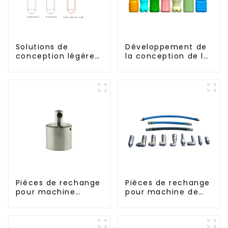
Solutions de
Développement de
conception légères
la conception de la
et efficaces pour
bouteille :
les besoins
exploration de
modernes
solutions
innovantes
Pièces de rechange
Pièces de rechange
pour machine
pour machine de
d'injection
soufflage rotative