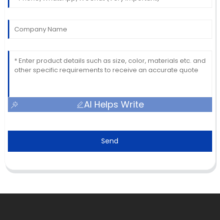
AI Helps Write
Send