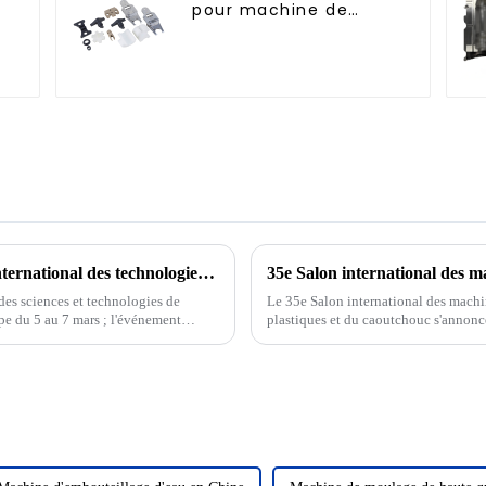
pour machine de
remplissage
BJY vous invite à participer au 13e Salon international des technologies de l'industrie des boissons de Chine CBST2025 !
es sciences et technologies de
Le 35e Salon international des machin
pe du 5 au 7 mars ; l'événement
plastiques et du caoutchouc s'annon
sont rassemblés...
présentant les dernières innovations e