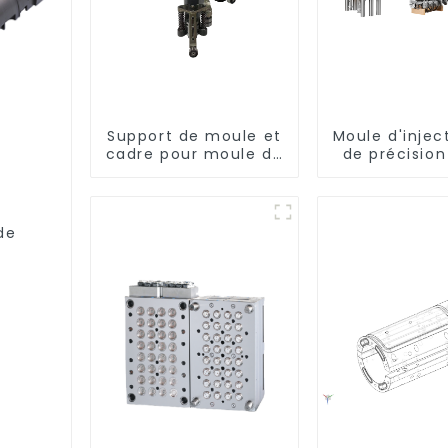
Support de moule et
Moule d'injec
cadre pour moule de
de précisio
soufflage rotatif
performa
de