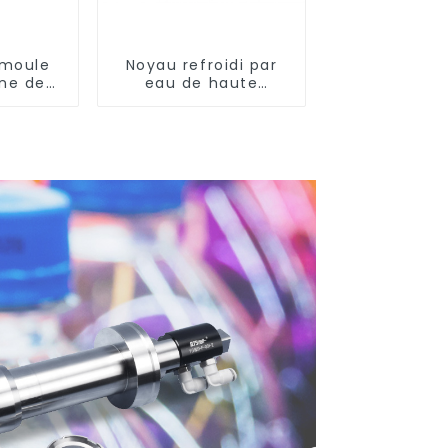
 moule
Noyau refroidi par
ne de
eau de haute
Krones
précision pour moule
de préforme de
bouteille en PET