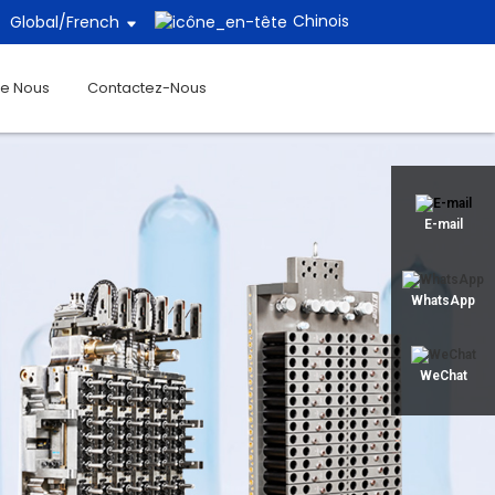
Chinois
Global/
French
De Nous
Contactez-Nous
E-mail
WhatsApp
WeChat