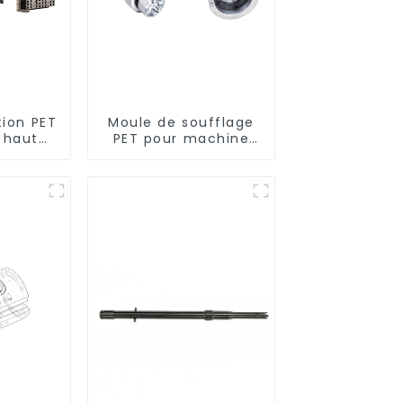
tion PET
Moule de soufflage
n haute
PET pour machine
nce
rotative