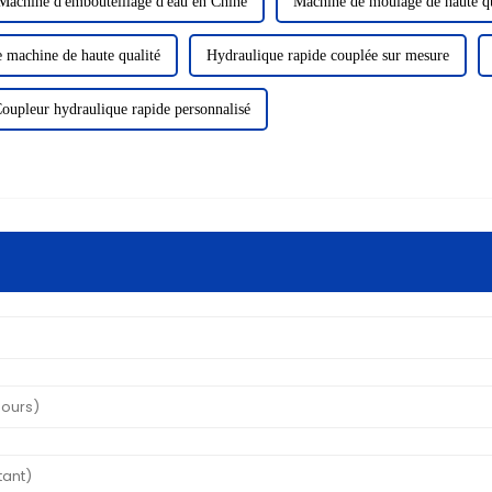
Machine d'embouteillage d'eau en Chine
Machine de moulage de haute qu
e machine de haute qualité
Hydraulique rapide couplée sur mesure
oupleur hydraulique rapide personnalisé