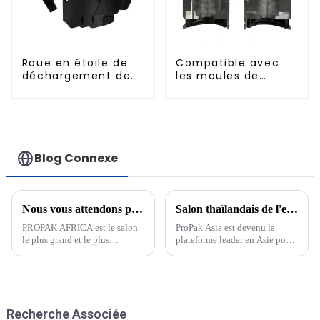
Roue en étoile de
Compatible avec
déchargement de
les moules de
bouteilles
soufflage à
remplissage à
chaud standard de
500 ml
Blog Connexe
Nous vous attendons pour nous rendre visite à PROPAK AFRICA 2025 en Afrique du Sud
Salon thaïlandais de l'emballage ProPak Asia 2023
PROPAK AFRICA est le salon
ProPak Asia est devenu la
le plus grand et le plus
plateforme leader en Asie pour
professionnel de l'emballage et
l'industrie de l'emballage et de
de l'impression en Afrique du
la transformation. Le salon
Sud, fondé en 1995. En tant
offre un aperçu complet des
qu'exposition professionnelle à
dernières solutions
grande échelle de l'industrie de
d'emballage, machines,
Recherche Associée
l'emballage, de l'impression et
matériaux et technologies.