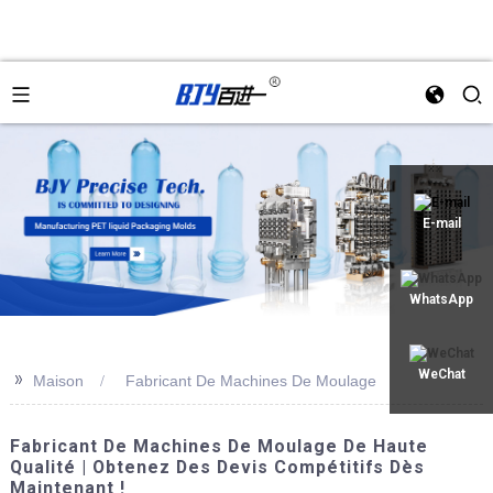
an
E-mail
WhatsApp
>>
WeChat
Maison
Fabricant De Machines De Moulage
Fabricant De Machines De Moulage De Haute
Qualité | Obtenez Des Devis Compétitifs Dès
Maintenant !