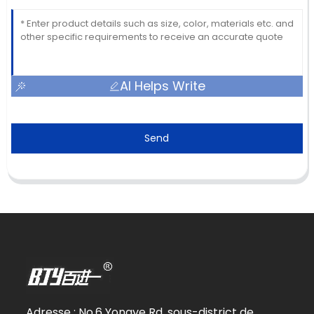
AI Helps Write
Send
Adresse : No.6 Yongye Rd, sous-district de