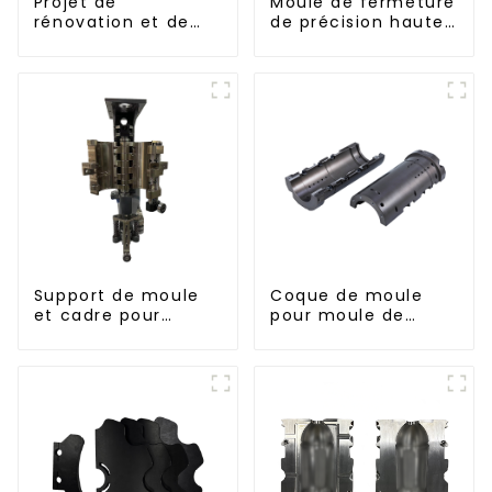
Projet de
Moule de fermeture
rénovation et de
de précision haute
réaménagement :
performance
embellir votre
espace
Support de moule
Coque de moule
et cadre pour
pour moule de
moule de soufflage
soufflage PET
rotatif