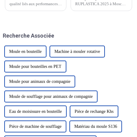
qualité liés aux performances
RUPLASTICA 2025 à Moscou,
des matières premières 2.
en Russie, du 21 au 24 janvier.
Mauvais effet de séchage 3. La
température de chauffage du fût
est trop élevée (> 285 °C) 4.
Contre-pression de la vis trop
Recherche Associée
élevée 5. Le temps de cycle est
trop long
Moule en bouteille
Machine à mouler rotative
Moule pour bouteilles en PET
Moule pour animaux de compagnie
Moule de soufflage pour animaux de compagnie
Eau de moisissure en bouteille
Pièce de rechange Khs
Pièce de machine de soufflage
Matériau du moule S136