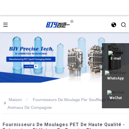
an
E-mail
WhatsApp
WeChat
Maison
Fournisseurs De Moulage Par Soufflage Pour
>>
Animaux De Compagnie
Fournisseurs De Moulages PET De Haute Qualité -