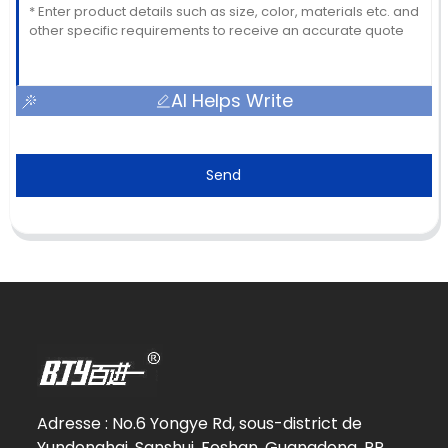
AI Helps Write
Send
Adresse : No.6 Yongye Rd, sous-district de
Yundonghai, Sanshui, Foshan, Guangdong, RP