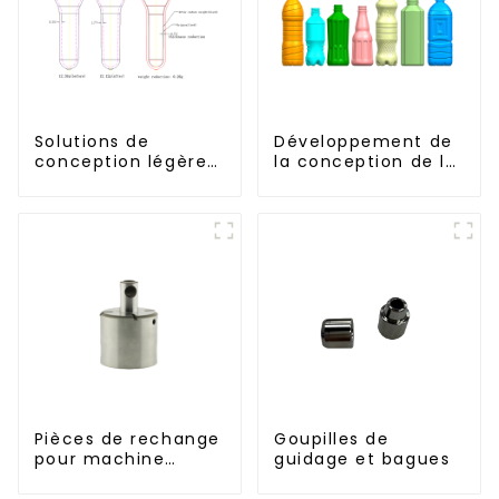
Solutions de
Développement de
conception légères
la conception de la
et efficaces pour
bouteille :
les besoins
exploration de
modernes
solutions
innovantes
Pièces de rechange
Goupilles de
pour machine
guidage et bagues
d'injection