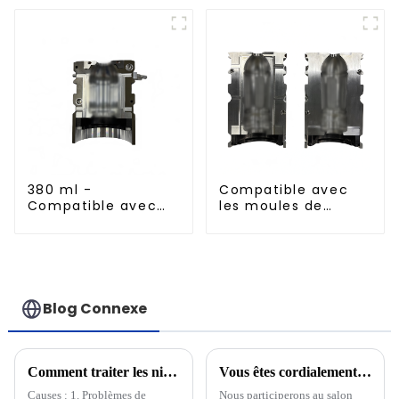
380 ml -
Compatible avec
Compatible avec
les moules de
les moules de
soufflage à
soufflage en
remplissage à
aluminium importés
chaud standard de
500 ml
Blog Connexe
Comment traiter les niveaux élevés d'acétaldéhyde (AA) dans les matériaux PET
Vous êtes cordialement invité à assister à RUPLASTICA à Moscou, Russie, du 21 au 24 janvier 2025 !
Causes : 1. Problèmes de
Nous participerons au salon