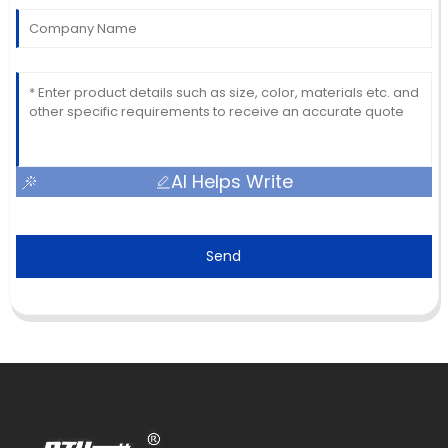
AI Helps Write
Send