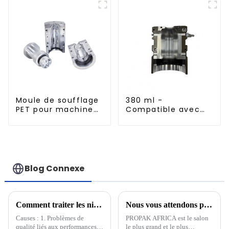
Moule de soufflage
380 ml -
PET pour machine
Compatible avec
rotative
les moules de
soufflage en
aluminium importés
Blog Connexe
Comment traiter les niveaux élevés d'acétaldéhyde (AA) dans les matériaux PET
Nous vous attendons pour nous rendre visite à PROPAK AFRICA 2025 en Afrique du Sud
Causes : 1. Problèmes de
PROPAK AFRICA est le salon
qualité liés aux performances
le plus grand et le plus