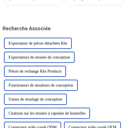
des matières premières 2.
professionnel de l'emballage et
Mauvais effet de séchage 3. La
de l'impression en Afrique du
température de chauffage du fût
Sud, fondé en 1995. En tant
est trop élevée (> 285 °C) 4.
qu'exposition professionnelle à
Contre-pression de la vis trop
grande échelle de l'industrie de
Recherche Associée
élevée 5. Le temps de cycle est
l'emballage, de l'impression et
trop long
des plastiques...
Exportateur de pièces détachées Khs
Exportateurs de moules de conception
Pièces de rechange Khs Products
Fournisseurs de mouleurs de conception
Usines de moulage de conception
Citations sur les moules à capsules de bouteilles
Connecteur mâle coudé ODM
Connecteur mâle coudé OEM