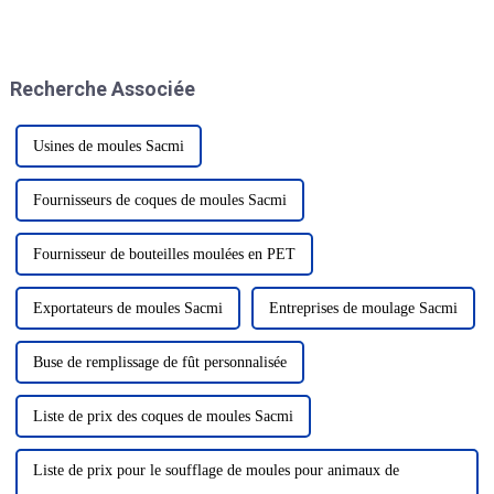
plastiques et du caoutchouc
l'industrie du plastique aux
s'annonce comme un
États-Unis. Il offre aux
événement marquant dans
entreprises une plateforme pour
l'industrie, présentant les
présenter leurs produits et
Recherche Associée
dernières innovations et
services.
technologies...
Usines de moules Sacmi
Fournisseurs de coques de moules Sacmi
Fournisseur de bouteilles moulées en PET
Exportateurs de moules Sacmi
Entreprises de moulage Sacmi
Buse de remplissage de fût personnalisée
Liste de prix des coques de moules Sacmi
Liste de prix pour le soufflage de moules pour animaux de