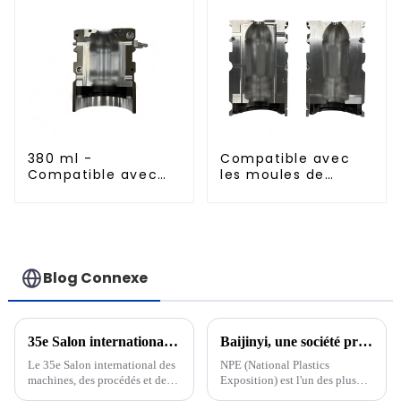
380 ml -
Compatible avec
Compatible avec
les moules de
les moules de
soufflage à
soufflage en
remplissage à
aluminium importés
chaud standard de
500 ml
Blog Connexe
35e Salon international des machines, des procédés et des matériaux pour le plastique et le caoutchouc
Baijinyi, une société professionnelle du secteur des emballages liquides PET, a annoncé sa participation au prochain salon NPE2024 The Plastics Show aux États-Unis.
Le 35e Salon international des
NPE (National Plastics
machines, des procédés et des
Exposition) est l'un des plus
matériaux pour le secteur des
grands salons professionnels de