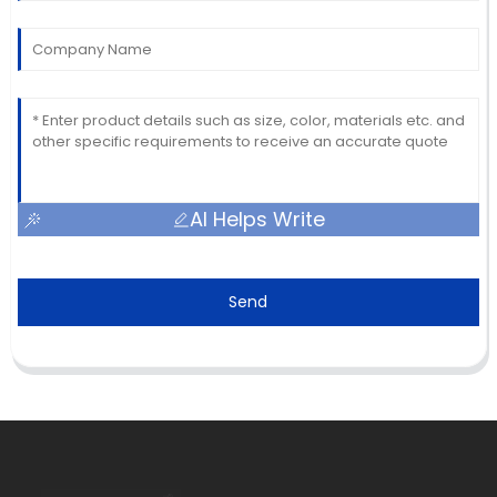
AI Helps Write
Send