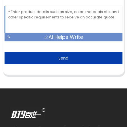
AI Helps Write
Send