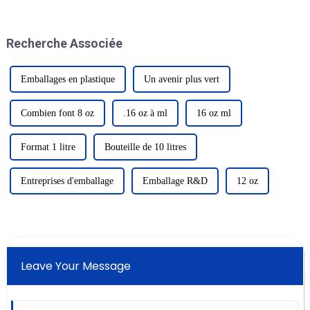
inaugurée en grande pompe du
5 au 7 mars ; l'événement
industriel a la gloire, des gens
Recherche Associée
de tous les horizons se sont
rassemblés...
Emballages en plastique
Un avenir plus vert
Combien font 8 oz
.16 oz à ml
16 oz ml
Format 1 litre
Bouteille de 10 litres
Entreprises d'emballage
Emballage R&D
12 oz
Leave Your Message