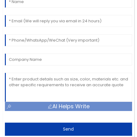
AI Helps Write
Send