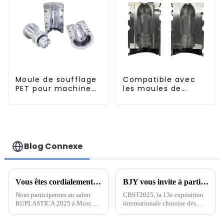
Moule de soufflage
Compatible avec
PET pour machine
les moules de
rotative
soufflage à
remplissage à
chaud standard de
500 ml
Blog Connexe
Vous êtes cordialement invité à assister à RUPLASTICA à Moscou, Russie, du 21 au 24 janvier 2025 !
BJY vous invite à participer au 13e Salon international des technologies de l'industrie des boissons de Chine CBST2025 !
Nous participerons au salon
CBST2025, la 13e exposition
RUPLASTICA 2025 à Moscou,
internationale chinoise des
en Russie, du 21 au 24 janvier.
sciences et technologies de
l'industrie des boissons, sera