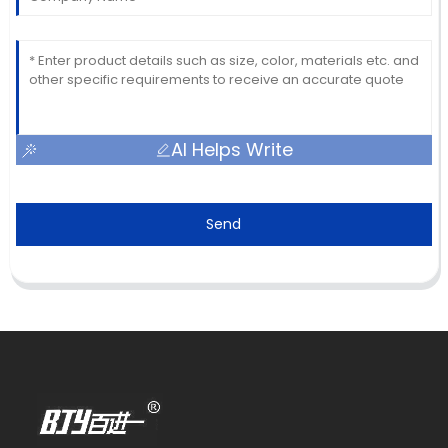
AI Helps Write
Send