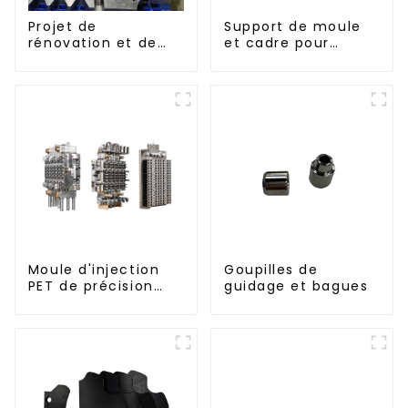
Projet de
Support de moule
rénovation et de
et cadre pour
réaménagement :
moule de soufflage
embellir votre
rotatif
espace
Moule d'injection
Goupilles de
PET de précision
guidage et bagues
haute performance