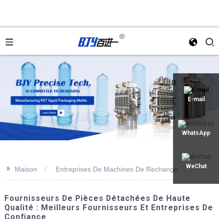
an
E-mail
WhatsApp
>>
WeChat
Maison
Entreprises De Machines De Rechange
Fournisseurs De Pièces Détachées De Haute
Qualité : Meilleurs Fournisseurs Et Entreprises De
Confiance