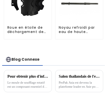
Roue en étoile de
Noyau refroidi par
déchargement de
eau de haute
bouteilles
précision pour
moule de préforme
de bouteille en PET
Blog Connexe
Pour obtenir plus d'informations sur le moule de soufflage PET et le mouleur de soufflage rotatif
Salon thaïlandais de l'emballage ProPak Asia 2023
Le moule de soufflage rotatif
ProPak Asia est devenu la
est un composant essentiel de
plateforme leader en Asie pour
la production de bouteilles et
l'industrie de l'emballage et de
de contenants en PET
la transformation. Le salon
(polyéthylène téréphtalate).
offre un aperçu complet des
Cette technologie innovante a
dernières solutions
révolutionné le secteur du PET.
d'emballage, machines,