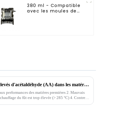
380 ml - Compatible
avec les moules de
soufflage en
aluminium importés
Comment traiter les niveaux élevés d'acétaldéhyde (AA) dans les matériaux PET
s aux performances des matières premières 2. Mauvais
chauffage du fût est trop élevée (> 285 °C) 4. Contre-
emps de cycle est trop long