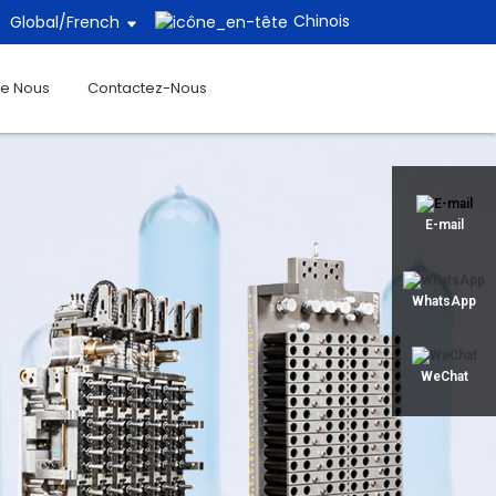
Chinois
Global/
French
De Nous
Contactez-Nous
E-mail
WhatsApp
WeChat