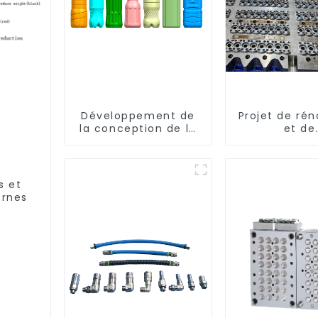
Développement de
Projet de rén
la conception de la
et de
bouteille :
réaménagem
exploration de
embellir v
solutions innovantes
espac
s et
ernes