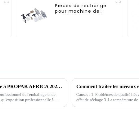
Pièces de rechange
pour machine de
remplissage
Nous vous attendons pour nous rendre visite à PROPAK AFRICA 2025 en Afrique du Sud
rofessionnel de l'emballage et de
Causes : 1. Problèmes de qualité lié
 qu'exposition professionnelle à
effet de séchage 3. La température de 
sion et des plastiques...
pression de la vis trop élevée 5. Le t