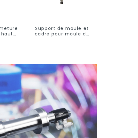
rmeture
Support de moule et
n haute
cadre pour moule de
nce
soufflage rotatif