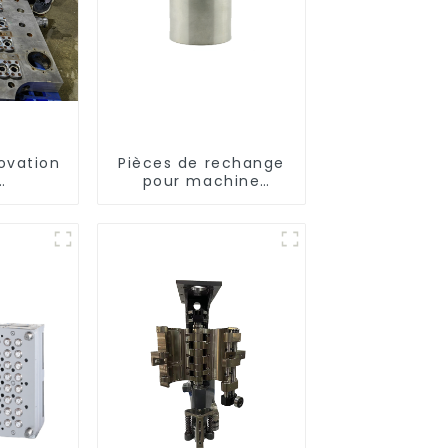
ovation
Pièces de rechange
pour machine
ent :
d'injection
otre
e