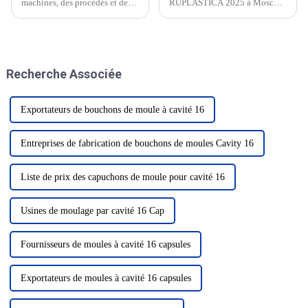
machines, des procédés et des
RUPLASTICA 2025 à Moscou,
matériaux pour le secteur des
en Russie, du 21 au 24 janvier.
plastiques et du caoutchouc
s'annonce comme un
événement marquant dans
l'industrie, présentant les
Recherche Associée
dernières innovations et
technologies...
Exportateurs de bouchons de moule à cavité 16
Entreprises de fabrication de bouchons de moules Cavity 16
Liste de prix des capuchons de moule pour cavité 16
Usines de moulage par cavité 16 Cap
Fournisseurs de moules à cavité 16 capsules
Exportateurs de moules à cavité 16 capsules