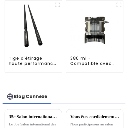
espace
Tige d'étirage
380 ml -
haute performance
Compatible avec
pour machine
les moules de
d'étirage-soufflage
soufflage en
aluminium importés
Blog Connexe
35e Salon international des machines, des procédés et des matériaux pour le plastique et le caoutchouc
Vous êtes cordialement invité à assister à RUPLASTICA à Moscou, Russie, du 21 au 24 janvier 2025 !
Le 35e Salon international des
Nous participerons au salon