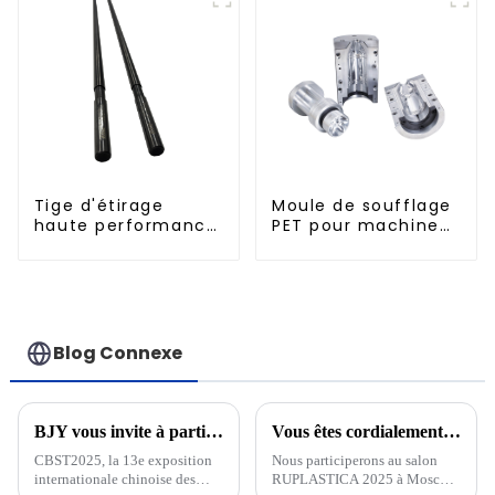
Tige d'étirage
Moule de soufflage
haute performance
PET pour machine
pour machine
rotative
d'étirage-soufflage
Blog Connexe
BJY vous invite à participer au 13e Salon international des technologies de l'industrie des boissons de Chine CBST2025 !
Vous êtes cordialement invité à assister à RUPLASTICA à Moscou, Russie, du 21 au 24 janvier 2025 !
CBST2025, la 13e exposition
Nous participerons au salon
internationale chinoise des
RUPLASTICA 2025 à Moscou,