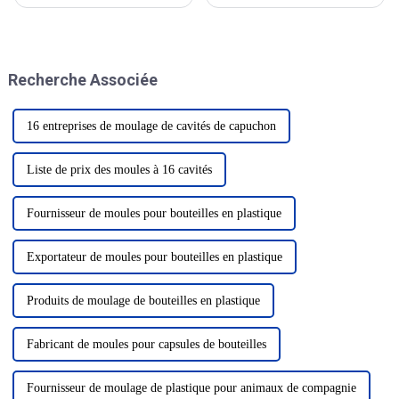
sciences et technologies de
en Russie, du 21 au 24 janvier.
l'industrie des boissons, sera
inaugurée en grande pompe du
5 au 7 mars ; l'événement
industriel a la gloire, des gens
Recherche Associée
de tous les horizons se sont
rassemblés...
16 entreprises de moulage de cavités de capuchon
Liste de prix des moules à 16 cavités
Fournisseur de moules pour bouteilles en plastique
Exportateur de moules pour bouteilles en plastique
Produits de moulage de bouteilles en plastique
Fabricant de moules pour capsules de bouteilles
Fournisseur de moulage de plastique pour animaux de compagnie