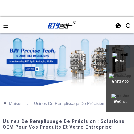
an
E-mail
WhatsApp
>>
WeChat
Maison
Usines De Remplissage De Précision
Usines De Remplissage De Précision : Solutions
OEM Pour Vos Produits Et Votre Entreprise