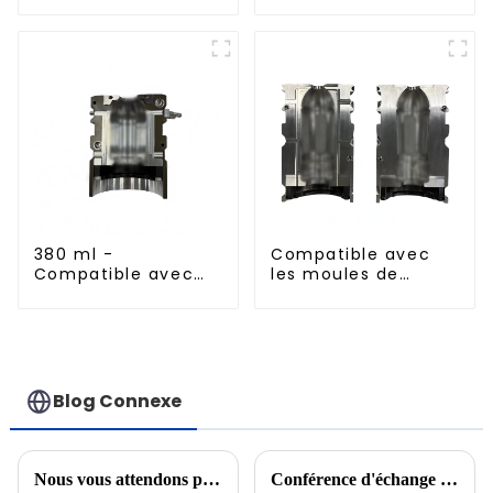
380 ml -
Compatible avec
Compatible avec
les moules de
les moules de
soufflage à
soufflage en
remplissage à
aluminium importés
chaud standard de
500 ml
Blog Connexe
Nous vous attendons pour nous rendre visite à PROPAK AFRICA 2025 en Afrique du Sud
Conférence d'échange de l'industrie indonésienne 2023