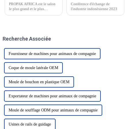
PROPAK AFRICA est le salon
Conférence d'échange de
le plus grand et le plus
l'industrie indonésienne 2023
professionnel de l'emballage et
de l'impression en Afrique du
Sud, fondé en 1995. En tant
qu'exposition professionnelle à
grande échelle de l'industrie de
Recherche Associée
l'emballage, de l'impression et
des plastiques...
Fournisseur de machines pour animaux de compagnie
Coque de moule latérale OEM
Moule de bouchon en plastique OEM
Exportateur de machines pour animaux de compagnie
Moule de soufflage ODM pour animaux de compagnie
Usines de rails de guidage