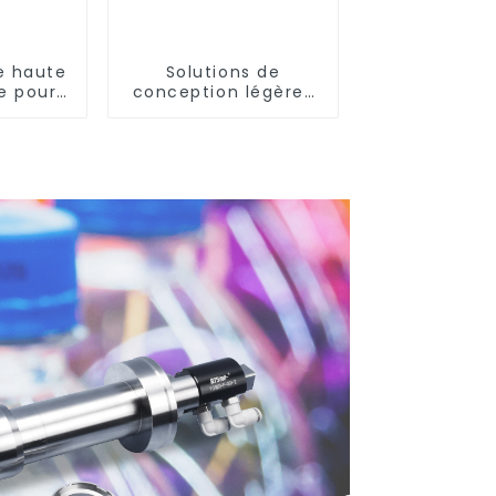
e haute
Solutions de
e pour
conception légères
tirage-
et efficaces pour les
ge
besoins modernes