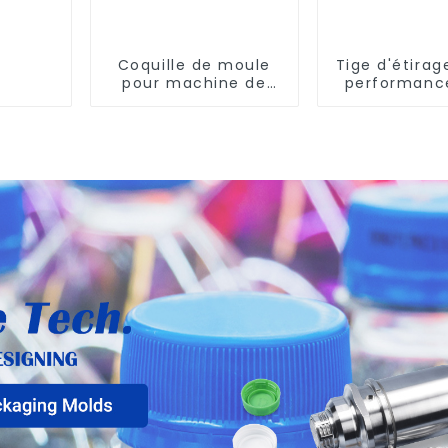
Coquille de moule
Tige d'étirag
pour machine de
performanc
soufflage Krones
machine d'é
souffla