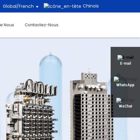
Chinois
Global/
French
De Nous
Contactez-Nous
E-mail
WhatsApp
WeChat