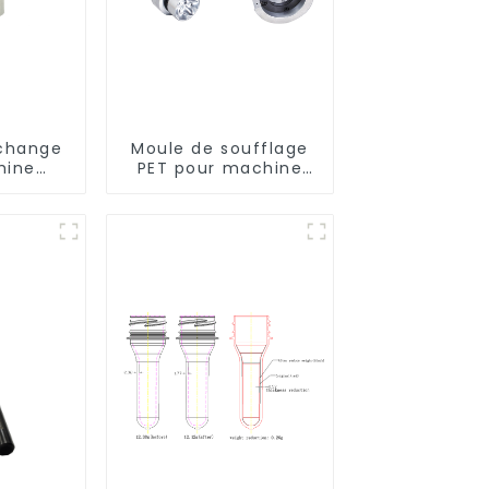
echange
Moule de soufflage
hine
PET pour machine
ion
rotative