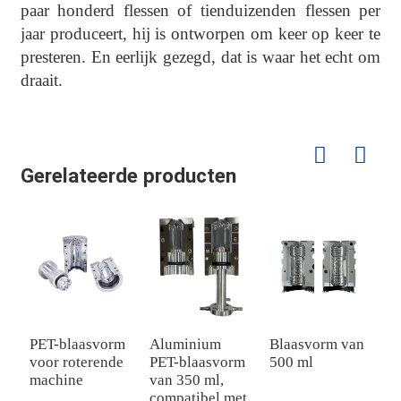
paar honderd flessen of tienduizenden flessen per
jaar produceert, hij is ontworpen om keer op keer te
presteren. En eerlijk gezegd, dat is waar het echt om
draait.
Gerelateerde producten
PET-blaasvorm
Aluminium
Blaasvorm van
5
voor roterende
PET-blaasvorm
500 ml
b
machine
van 350 ml,
compatibel met