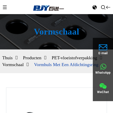
Vormschaal
E-mail
Thuis
Producten
PET-vloeistofverpakking
Vormschaal
Vormhuls Met Een Afdichtingsring
WhatsApp
WeChat