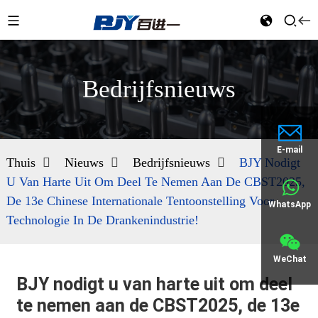
Bedrijfsnieuws
E-mail
Thuis
Nieuws
Bedrijfsnieuws
BJY Nodigt
U Van Harte Uit Om Deel Te Nemen Aan De CBST2025,
De 13e Chinese Internationale Tentoonstelling Voor
WhatsApp
Technologie In De Drankenindustrie!
WeChat
BJY nodigt u van harte uit om deel
te nemen aan de CBST2025, de 13e