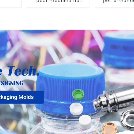
pour machine de
performanc
soufflage Krones
machine d'é
souffla