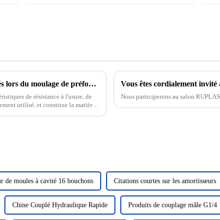
Comment résoudre les problèmes rencontrés lors du moulage de préformes PET
istiques de résistance à l'usure, de
Nous participerons au salon RUPLAST
gement utilisé, et constitue la matière
des...
ur de moules à cavité 16 bouchons
Citations courtes sur les amortisseurs
Chine Couplé Hydraulique Rapide
Produits de couplage mâle G1/4