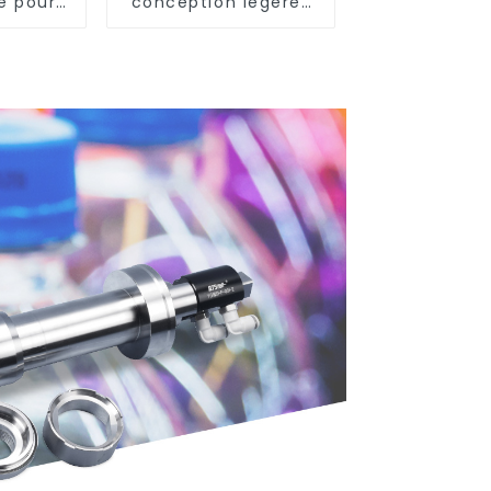
e pour
conception légères
tirage-
et efficaces pour les
ge
besoins modernes