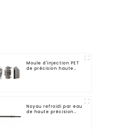
Moule d'injection PET
de précision haute
performance
Noyau refroidi par eau
de haute précision
pour moule de
préforme de bouteille
en PET