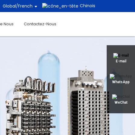
Chinois
Global/
French
De Nous
Contactez-Nous
E-mail
WhatsApp
WeChat