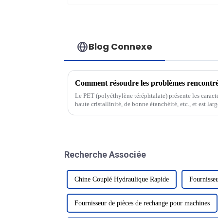
Blog Connexe
Le PET (polyéthylène téréphtalate) présente les caractér
haute cristallinité, de bonne étanchéité, etc., et est lar
première idéale pour l'industrie de l'emballage de liqui
Recherche Associée
Chine Couplé Hydraulique Rapide
Fournisse
Fournisseur de pièces de rechange pour machines