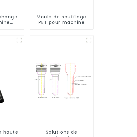
echange
Moule de soufflage
hine
PET pour machine
ion
rotative
e haute
Solutions de