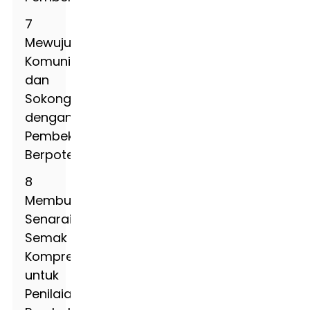
7
Mewujudkan
Komunikasi
dan
Sokongan
dengan
Pembekal
Berpotensi
8
Membuat
Senarai
Semak
Komprehensif
untuk
Penilaian