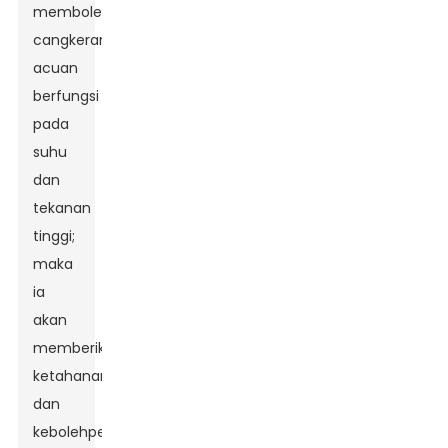
membolehkan
cangkerang
acuan
berfungsi
pada
suhu
dan
tekanan
tinggi;
maka
ia
akan
memberikan
ketahanan
dan
kebolehpercayaan