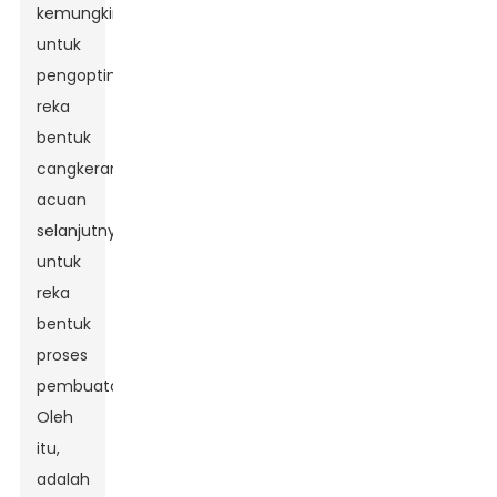
kemungkinan
untuk
pengoptimuman
reka
bentuk
cangkerang
acuan
selanjutnya
untuk
reka
bentuk
proses
pembuatan.
Oleh
itu,
adalah