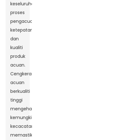
keseluruhan
proses
pengacuan,
ketepatan
dan
kualiti
produk
acuan.
Cengkerang
acuan
berkualiti
tinggi
mengehadkan
kemungkinan
kecacatan,
memastikan