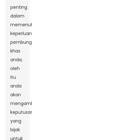
penting
dalam
memenuhi
keperluan
pembungkusan
khas
anda;
oleh
itu
anda
akan
mengambil
keputusan
yang
bijak
untuk