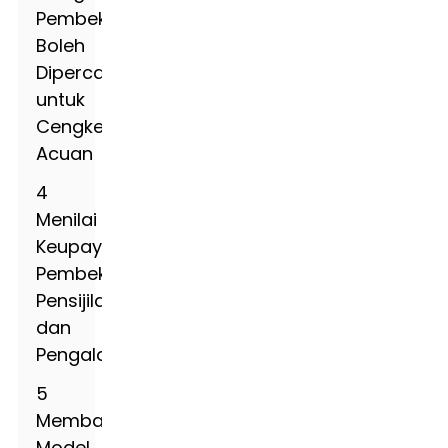
Pembekal
Boleh
Dipercayai
untuk
Cengkerang
Acuan
4
Menilai
Keupayaan
Pembekal:
Pensijilan
dan
Pengalaman
5
Membandingkan
Model