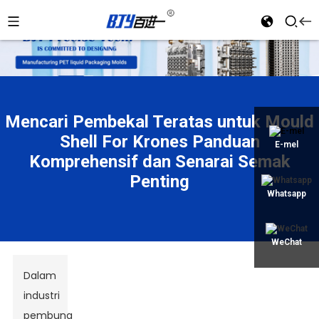
an
Mencari Pembekal Teratas untuk Mould
Shell For Krones Panduan
E-mel
Komprehensif dan Senarai Semak
Penting
Whatsapp
WeChat
Dalam
industri
pembungkusan