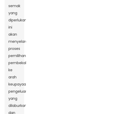
semak
yang
diperlukan
ini
akan
menyelaraskan
proses
pemilihan
pembekal
ke
arah
keupayaan
pengeluaran
yang
dilaburkan
dan