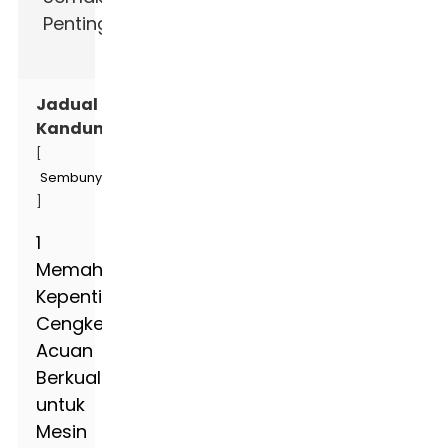
Jadual
Kandungan
[
Sembunyi
]
1
Memahami
Kepentingan
Cengkerang
Acuan
Berkualiti
untuk
Mesin