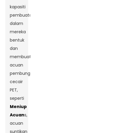
kapasiti
pembuatan
dalam
mereka
bentuk
dan
membuat
acuan
pembungkusan
cecair
PET,
seperti
Meniup
Acuan
s,
acuan
suntikan