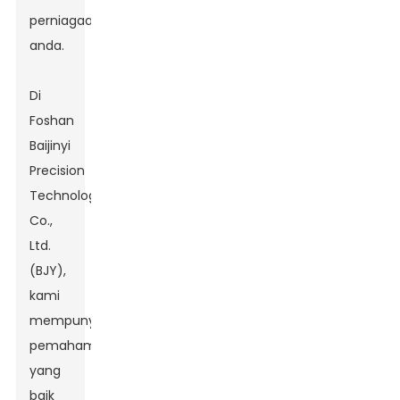
perniagaan
anda.
Di
Foshan
Baijinyi
Precision
Technology
Co.,
Ltd.
(BJY),
kami
mempunyai
pemahaman
yang
baik