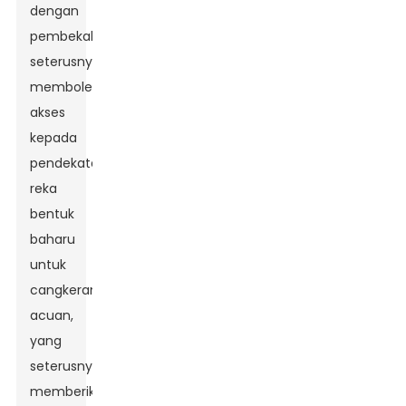
dengan
pembekal
seterusnya
membolehkan
akses
kepada
pendekatan
reka
bentuk
baharu
untuk
cangkerang
acuan,
yang
seterusnya
memberikan