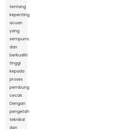
tentang
kepentingan
acuan
yang
sempurna
dan
berkualiti
tinggi
kepada
proses
pembungkusan
cecair.
Dengan
pengetahuan
teknikal
dan