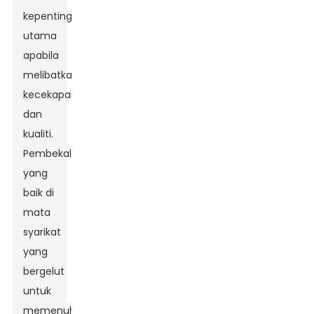
kepentingan
utama
apabila
melibatkan
kecekapan
dan
kualiti.
Pembekal
yang
baik di
mata
syarikat
yang
bergelut
untuk
memenuhi