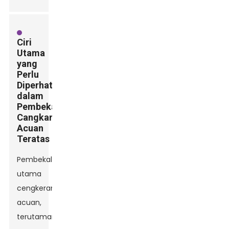
Ciri
Utama
yang
Perlu
Diperhatikan
dalam
Pembekal
Cangkang
Acuan
Teratas
Pembekal
utama
cengkerang
acuan,
terutamanya