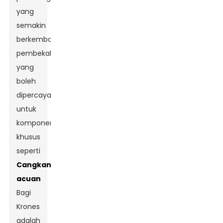
yang
semakin
berkembang,
pembekal
yang
boleh
dipercayai
untuk
komponen
khusus
seperti
Cangkang
acuan
Bagi
Krones
adalah