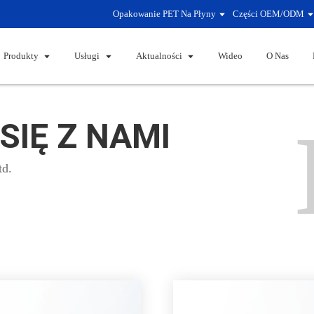
Opakowanie PET Na Płyny
Części OEM/ODM
Produkty
Usługi
Aktualności
Wideo
O Nas
SIĘ Z NAMI
td.