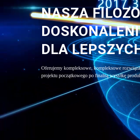
NASZA FILOZO
DOSKONALENI
DLA LEPSZYC
Oferujemy kompleksowe, kompleksowe rozwiązan
projektu początkowego po finalną wysyłkę produ