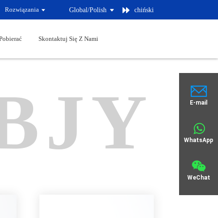
Rozwiązania
Global/
Polish
chiński
Pobierać
Skontaktuj Się Z Nami
BJY
E-mail
WhatsApp
WeChat