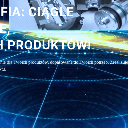
FIA: CIĄGŁE
E,
H PRODUKTÓW!
ie dla Twoich produktów, dopasowane do Twoich potrzeb. Zrealizuj
ktu.