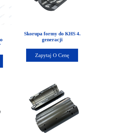
o
Skorupa formy do KHS 4.
do
generacji
T
Zapytaj O Cenę