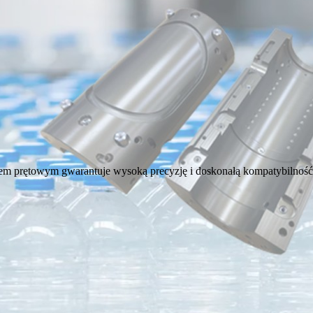
em prętowym gwarantuje wysoką precyzję i doskonałą kompatybilność,