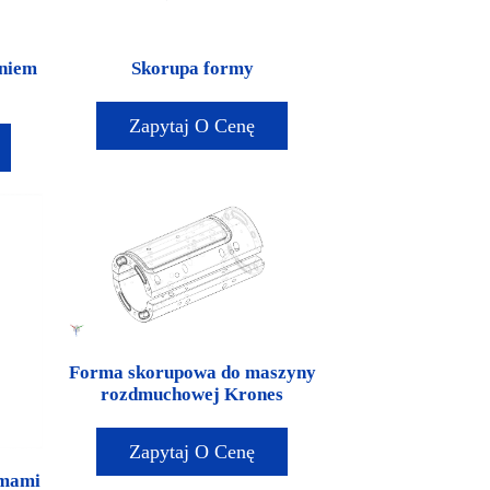
eniem
Skorupa formy
Zapytaj O Cenę
Forma skorupowa do maszyny
rozdmuchowej Krones
Zapytaj O Cenę
rmami