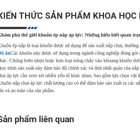
KIẾN THỨC SẢN PHẨM KHOA HỌC 
hám phá thế giới khuôn ép nắp áp lực: Những hiểu biết quan trọ
huôn ép nắp là loại khuôn được sử dụng để sản xuất nắp chai, thường 
Đồ ăn
Các khuôn này được sử dụng trong ngành công nghiệp đóng gói
hác. Chúng bơm nhựa hoặc kim loại nóng chảy vào khoang khuôn dưới
uy trình sản xuất này đảm bảo độ chính xác và tính nhất quán của nắp 
hai áp lực cần xem xét nhiều yếu tố khác nhau, bao gồm lựa chọn vật li
huôn nắp chai áp lực chất lượng cao có thể đảm bảo sản xuất ra các nắ
ín và an toàn của sản phẩm.
Sản phẩm liên quan