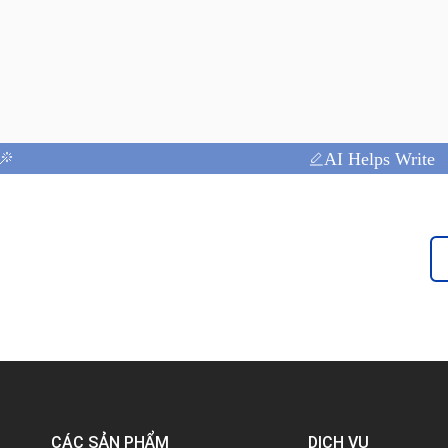
AI Helps Write
CÁC SẢN PHẨM
DỊCH VỤ