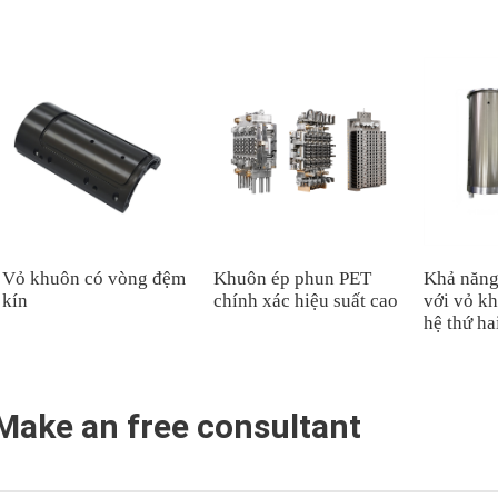
Vỏ khuôn có vòng đệm
Khuôn ép phun PET
Khả năng
kín
chính xác hiệu suất cao
với vỏ k
hệ thứ ha
Make an free consultant