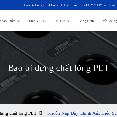
Bao Bì Đựng Chất Lỏng PET
Phụ Tùng OEM/ODM
Giải 
c Sản Phẩm
Dịch Vụ
Tin Tức
Băng Hình
Về Chúng
Bao bì đựng chất lỏng PET
đựng chất lỏng PET
Khuôn Nắp Đậy Chính Xác Hiệu Su