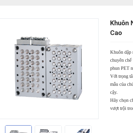
Khuôn 
Cao
Khuôn dập n
chuyên chế 
phun PET n
Với trọng t
mẫu của chú
cậy.
Hãy chọn ch
vượt trội tr