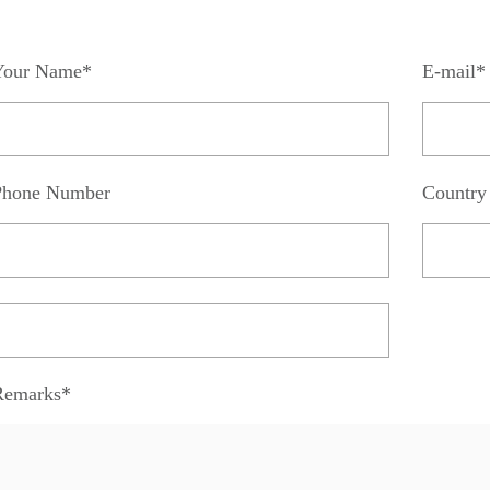
Your Name*
E-mail*
Phone Number
Country
Remarks*