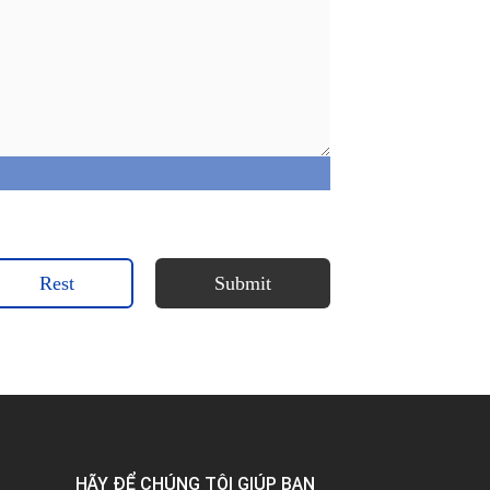
Rest
Submit
HÃY ĐỂ CHÚNG TÔI GIÚP BẠN