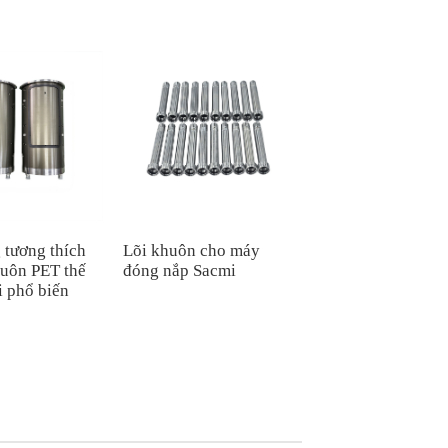
 tương thích
Lõi khuôn cho máy
Vỏ chai PET bằng
huôn PET thế
đóng nắp Sacmi
nhôm đúc thổi 500
i phổ biến