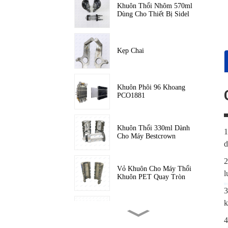
Khuôn Thổi Nhôm 570ml
Dùng Cho Thiết Bị Sidel
Kẹp Chai
Khuôn Phôi 96 Khoang
PCO1881
Khuôn Thổi 330ml Dành
1
Cho Máy Bestcrown
d
2
Vỏ Khuôn Cho Máy Thổi
l
Khuôn PET Quay Tròn
3
k
Khuôn Thổi CSD 300ml
4