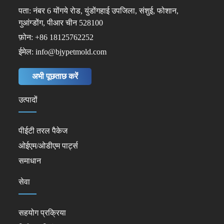
पता: नंबर 6 योंगये रोड, युंडोंगहाई उपजिला, संशुई, फोशान,
गुआंग्डोंग, पीआर चीन 528100
फ़ोन: +86 18125762252
ईमेल: info@bjypetmold.com
अभी पूछताछ करें
उत्पादों
पीईटी तरल पैकेज
ओईएम/ओडीएम पार्ट्स
समाधान
सेवा
सहयोग प्रक्रिया