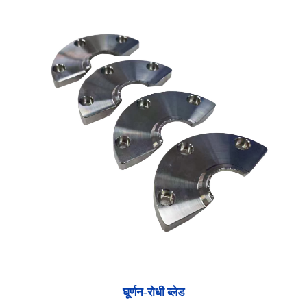
घूर्णन-रोधी ब्लेड