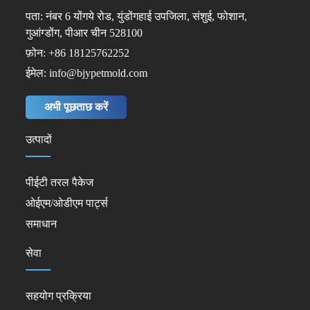
पता: नंबर 6 योंगये रोड, युंडोंगहाई उपजिला, संशुई, फोशान,
गुआंग्डोंग, पीआर चीन 528100
फ़ोन: +86 18125762252
ईमेल: info@bjypetmold.com
अभी पूछताछ करें
उत्पादों
पीईटी तरल पैकेज
ओईएम/ओडीएम पार्ट्स
समाधान
सेवा
सहयोग प्रक्रिया