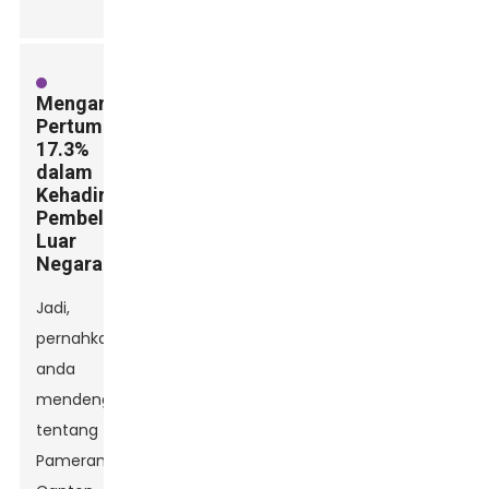
Menganalisis
Pertumbuhan
17.3%
dalam
Kehadiran
Pembeli
Luar
Negara
Jadi,
pernahkah
anda
mendengar
tentang
Pameran