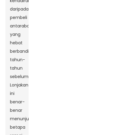
kehadiran
daripada
pembeli
antarabangsa,
yang
hebat
berbanding
tahun-
tahun
sebelumnya.
Lonjakan
ini
benar-
benar
menunjukkan
betapa