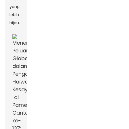
yang
lebih
hijau.