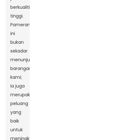
berkualiti
tinggi.
Pameran
ini
bukan
sekadar
menunjukkan
barangan
kami;
ia juga
merupakan
peluang
yang
baik
untuk
meningkatkan