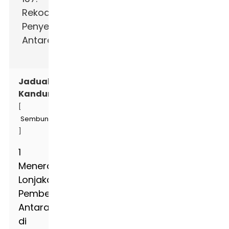
Jadual
Kandungan
[
Sembunyi
]
1
Meneroka
Lonjakan
Pembeli
Antarabangsa
di