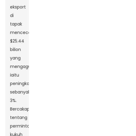
eksport
di
tapak
mencecah
$25.44
bilion
yang
mengagumkan,
iaitu
peningkatan
sebanyak
3%.
Bercakap
tentang
permintaan
kukuh