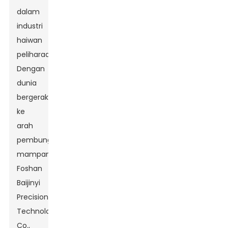
dalam
industri
haiwan
peliharaan!
Dengan
dunia
bergerak
ke
arah
pembungkusan
mampan,
Foshan
Baijinyi
Precision
Technology
Co.,