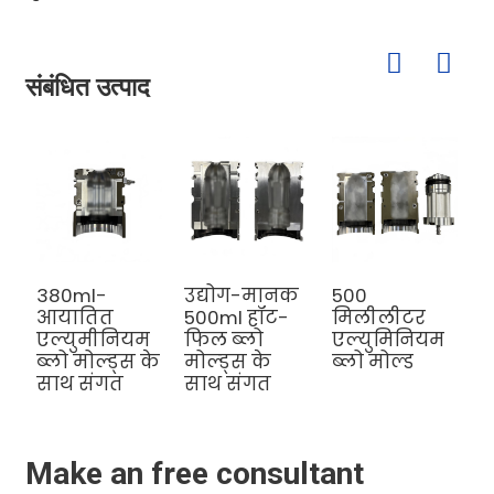
संबंधित उत्पाद
380ml-
उद्योग-मानक
500
र
आयातित
500ml हॉट-
मिलीलीटर
क
एल्युमीनियम
फिल ब्लो
एल्युमिनियम
ब
ब्लो मोल्ड्स के
मोल्ड्स के
ब्लो मोल्ड
साथ संगत
साथ संगत
Make an free consultant