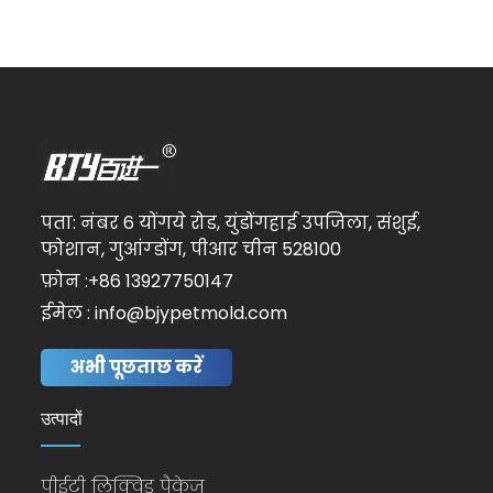
पता: नंबर 6 योंगये रोड, युंडोंगहाई उपजिला, संशुई,
फोशान, गुआंग्डोंग, पीआर चीन 528100
फ़ोन :+86 13927750147
ईमेल : info@bjypetmold.com
अभी पूछताछ करें
उत्पादों
पीईटी लिक्विड पैकेज